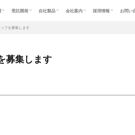
開
受託開発
自社製品
会社案内
採用情報
お問い
業・省力化提案事業
・技術力
ビュー
開発の流れ・当社の強み・実績
よくある質問
開発フローイメージ
自社開発製品
WEB動画
代表挨拶・組織・沿革
会社概要・アクセス
オフィス紹介・スタッフ紹介
採用情報
募集職種・要項
タッフを募集します
を募集します