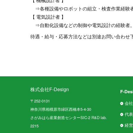
【 機械設計者 】
⇒各種設備やロボットの組立・検査作業経験
【 電気設計者 】
⇒自動化設備などの制御や電気設計の経験者
待遇・給与・応募方法などは別途お問い合わせ
株式会社F-Design
F-De
〒252-0131
会社
神奈川県相模原市緑区西橋本5-4-30
代表
さがみはら産業創造センターSIC-2 R&D lab.
経営
2215