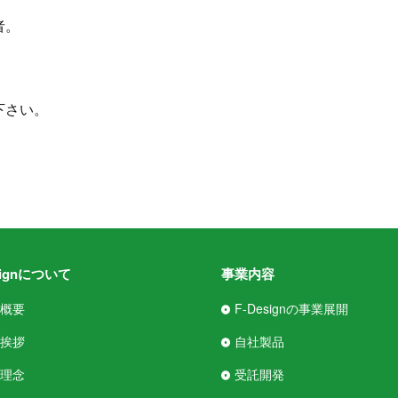
者。
。
下さい。
signについて
事業内容
概要
F-Designの事業展開
挨拶
自社製品
理念
受託開発