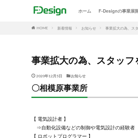
ホーム
F-Designの事業展
モビリティ開発事
ものづくり開発力
開発担当者インタ
新着情報
お知らせ
事業拡大の為、ス
HOME
事業拡大の為、スタッフ
2020年12月5日
お知らせ
〇相模原事業所
【 電気設計者 】
⇒自動化設備などの制御や電気設計の経験者
【 ロボットプログラマー 】