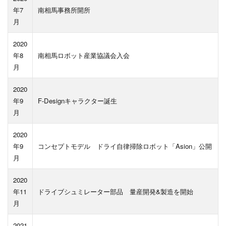
年7
南相馬事務所開所
月
2020
年8
南相馬ロボット産業協議会入会
月
2020
年9
F-Designキャラクター誕生
月
2020
年9
コンセプトモデル ドライ自律掃除ロボット「Asion」公開
月
2020
年11
ドライブシュミレーター部品 量産開発&製造を開始
月
2021