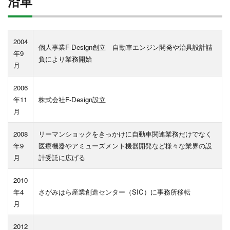
沿革
2004
個人事業F-Design創立 自動車エンジン開発や治具設計請
年9
負により業務開始
月
2006
年11
株式会社F-Design設立
月
2008
リーマンショックをきっかけに自動車関連業務だけでなく
年9
医療機器やアミューズメント機器開発など様々な業界の設
月
計受託に広げる
2010
年4
さがみはら産業創造センター（SIC）に事務所移転
月
2012