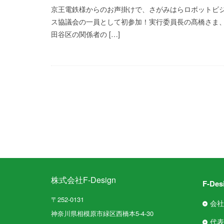
京王電鉄様からのお声掛けで、さがみはらロボットビ
ス協議会の一員として初参加！実行委員長の髙橋さま
田谷区の関係者の […]
株式会社F-Design
F-De
〒252-0131
会社
神奈川県相模原市緑区西橋本5-4-30
代表